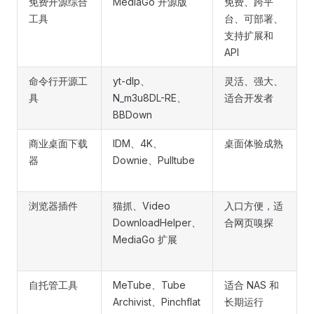
免费开源综合
MediaGo 开源版
免费、跨平
工具
台、可部署、
支持扩展和
API
命令行开源工
yt-dlp、
灵活、强大、
具
N_m3u8DL-RE、
适合开发者
BBDown
商业桌面下载
IDM、4K、
桌面体验成熟
器
Downie、Pulltube
浏览器插件
猫抓、Video
入口方便，适
DownloadHelper、
合网页嗅探
MediaGo 扩展
自托管工具
MeTube、Tube
适合 NAS 和
Archivist、Pinchflat
长期运行