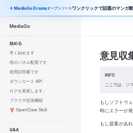
ワンクリックで話題のマンガ
MediaGo
Drama
オープンソース
Skip to content
MediaGo
Sidebar Navigation
始める
意見収
早く始めます
塔のパネル配置です
使用説明書です
INFO
ダウンロード API
ここでは、ソ
ログを更新します。
ブラウザ拡張機能
もしソフトウェ
🦞 OpenClaw Skill
時にエラーが発
もし提案があれ
Q&A